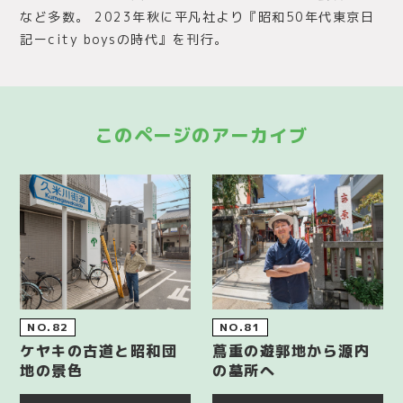
など多数。 2023年秋に平凡社より『昭和50年代東京日
記ーcity boysの時代』を刊行。
このページのアーカイブ
NO.82
NO.81
ケヤキの古道と昭和団
蔦重の遊郭地から源内
地の景色
の墓所へ