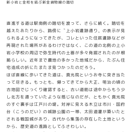
新小岩と金町を結ぶ新金貨物線の踏切
直進する道は駅南側の踏切を渡って、さらに続く。踏切を
越えたあたりから、路傍に〝上小岩遺跡通り〟の表示が見
られるようになってきたが、コレといった住居遺跡などが
再現された場所があるわけではなく、この道の北側の上小
岩小学校の周辺で弥生時代の土器が多々発掘されたのが根
拠らしい。近年まで農地の多かった地域だから、たぶん住
宅造成の折にたまたま見つかったのだろう。
ほぼ直線に歩いてきた道は、真光院というお寺に突き当た
って尽きる。もっとも、帰ってきてから大正、明治の頃の
古地図でじっくり確認すると、古い道筋は途中からもう少
し北方を通っていたような感じなのだが、ともかく真光院
のすぐ裏手は江戸川の堤。対岸に見える木立は市川・国府
台（こうのだい）の城跡公園の一帯、太田道灌が築いたと
される戦国城があり、古代から集落の存在した土地という
から、歴史道の進路としてふさわしい。