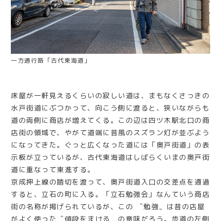
一方通行路「古代東海道」
床屋が一軒見えるくらいの寂しい道は、まもなくさっきの
水戸街道にぶつかって、向こう側に渡ると、狭いながらも
道の両側に商店が増えてくる。この辺は四ツ木駅北口の商
店街の領域で、やがて道端に昔風のスズラン灯が並ぶよう
になってきた。ぐっと広くなった道には「奥戸街道」の表
示板が立っているが、古代東海道はしばらくいまの奥戸街
道に重なって東進する。
京成押上線の踏切を渡って、奥戸街道入口の交差点を通過
すると、立石の町に入る。「立石勉強会」なんていう商店
街の名称が掲げられているが、この 〝勉強〟は昔の店屋
がよく使った〝値段をまける〟の意味だろう。歩道の左側