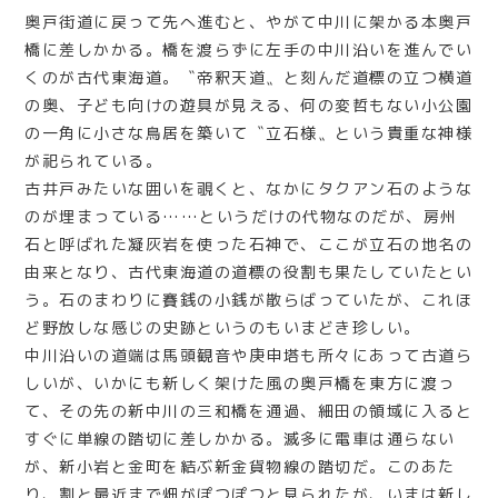
奥戸街道に戻って先へ進むと、やがて中川に架かる本奥戸
橋に差しかかる。橋を渡らずに左手の中川沿いを進んでい
くのが古代東海道。〝帝釈天道〟と刻んだ道標の立つ横道
の奥、子ども向けの遊具が見える、何の変哲もない小公園
の一角に小さな鳥居を築いて〝立石様〟という貴重な神様
が祀られている。
古井戸みたいな囲いを覗くと、なかにタクアン石のような
のが埋まっている……というだけの代物なのだが、房州
石と呼ばれた凝灰岩を使った石神で、ここが立石の地名の
由来となり、古代東海道の道標の役割も果たしていたとい
う。石のまわりに賽銭の小銭が散らばっていたが、これほ
ど野放しな感じの史跡というのもいまどき珍しい。
中川沿いの道端は馬頭観音や庚申塔も所々にあって古道ら
しいが、いかにも新しく架けた風の奥戸橋を東方に渡っ
て、その先の新中川の三和橋を通過、細田の領域に入ると
すぐに単線の踏切に差しかかる。滅多に電車は通らない
が、新小岩と金町を結ぶ新金貨物線の踏切だ。このあた
り、割と最近まで畑がぽつぽつと見られたが、いまは新し