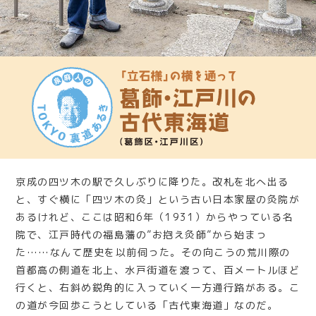
京成の四ツ木の駅で久しぶりに降りた。改札を北へ出る
と、すぐ横に「四ツ木の灸」という古い日本家屋の灸院が
あるけれど、ここは昭和6年（1931）からやっている名
院で、江戸時代の福島藩の”お抱え灸師”から始まっ
た……なんて歴史を以前伺った。その向こうの荒川際の
首都高の側道を北上、水戸街道を渡って、百メートルほど
行くと、右斜め鋭角的に入っていく一方通行路がある。こ
の道が今回歩こうとしている「古代東海道」なのだ。