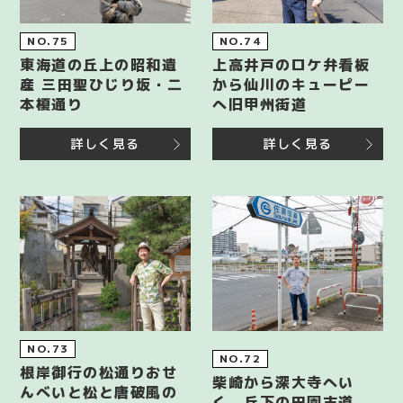
NO.75
NO.74
東海道の丘上の昭和遺
上高井戸のロケ弁看板
産 三田聖ひじり坂・二
から仙川のキューピー
本榎通り
へ旧甲州街道
詳しく見る
詳しく見る
NO.73
NO.72
根岸御行の松通りおせ
柴崎から深大寺へい
んべいと松と唐破風の
く 丘下の田園古道