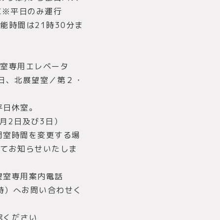
車※平日のみ運行
可能時間は21時30分ま
望室専用エレベータ
日、北展望室／第２・
平日休室。
1月2日及び3日）
開室時間を変更する場
てお知らせいたしま
望室専用案内電話
17時）へお問い合わせく
認ください