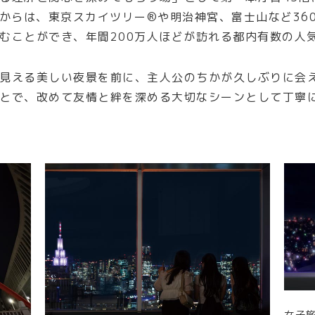
さからは、東京スカイツリー®や明治神宮、富士山など36
むことができ、年間200万人ほどが訪れる都内有数の人
見える美しい夜景を前に、主人公のちかが久しぶりに会
とで、改めて友情と絆を深める大切なシーンとして丁寧
女子