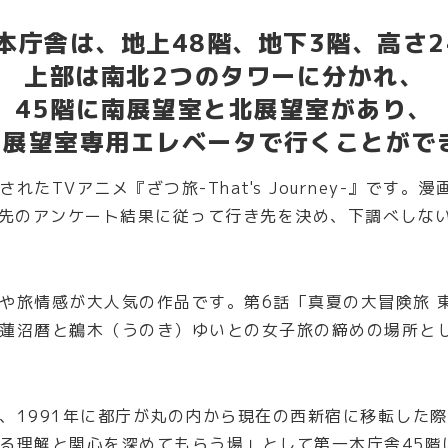
本庁舎は、地上48階、地下3階、高さ2
上部は南北2つのタワーに分かれ、
45階に南展望室と北展望室があり、
ら展望室専用エレベータで行くことがで
れたTVアニメ『ざつ旅-That's Journey-』です。
行先のアンケート結果に従って行き先を決め、下調べしな
や旅情感が大人気の作品です。第6話「真夏の大冒険旅 
蓮沼暦と鵜木（うのき）ゆいとの女子旅の締めの場所と
、1991年に都庁が丸の内から現在の西新宿に移転した
る理解と関心を深めてもらう場」として第一本庁舎45階