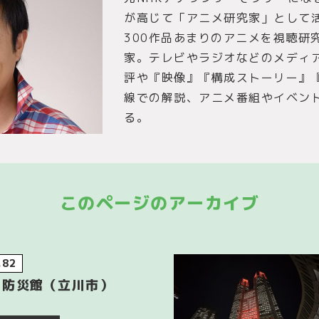
が高じて「アニメ研究家」として
300作品あまりのアニメを視聴研
家。テレビやラジオなどのメディ
評や『映像』『構成ストーリー』
線での解説、アニメ番組やイベン
る。
このページのアーカイブ
.82
川防災館（立川市）