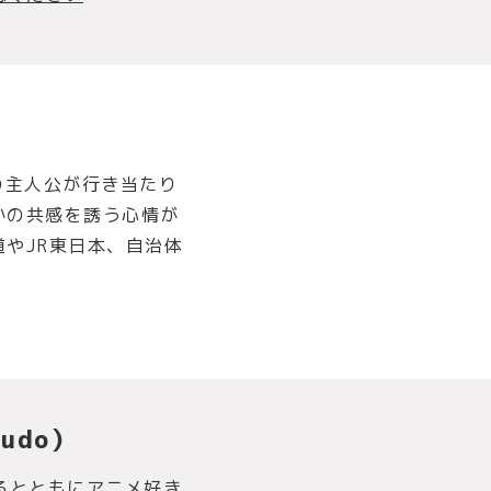
の主人公が行き当たり
かの共感を誘う心情が
やJR東日本、自治体
yudo）
るとともにアニメ好き