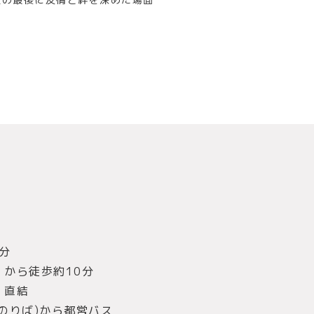
分
から徒歩約10分
」直結
のりば)から都営バス