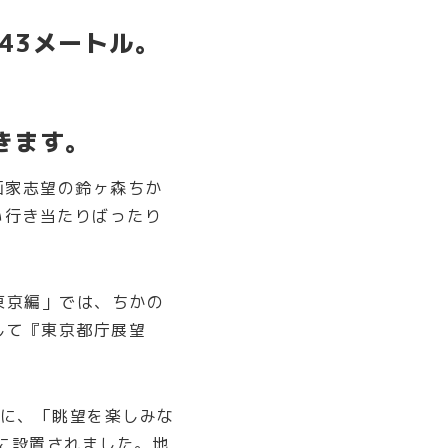
43メートル。
きます。
漫画家志望の鈴ヶ森ちか
い行き当たりばったり
東京編」では、ちかの
して『東京都庁展望
際に、「眺望を楽しみな
に設置されました。地