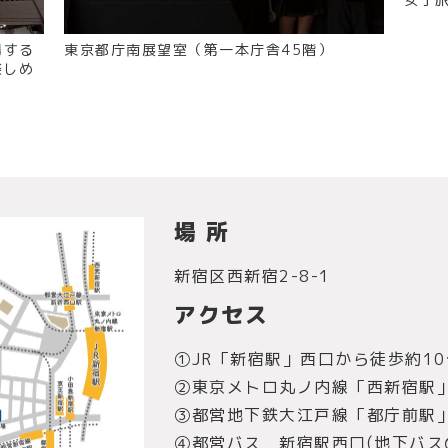
場する
東京都庁南展望室（第一本庁舎45階）
楽しめ
場 所
新宿区西新宿2-8-1
アクセス
①JR「新宿駅」西口から徒歩約10
②東京メトロ丸ノ内線「西新宿駅」
③都営地下鉄大江戸線「都庁前駅
④都営バス 新宿駅西口(地下バス