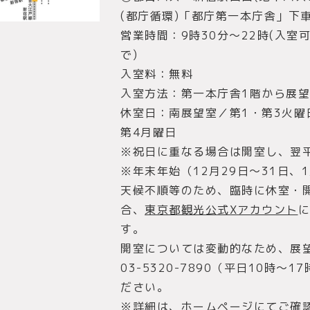
(都庁循環)「都庁第一本庁舎」下
営業時間：9時30分～22時(入室
で)
入室料：無料
入室方法：第一本庁舎1階から展
休室日：南展望室／第1・第3火曜
第4月曜日
※祝日に重なる場合は開室し、翌
※年末年始（12月29日～31日、
天候不順等のため、臨時に休室・
合、
東京都観光公式Xアカウント
に
す。
開室については変動的なため、展
03-5320-7890（平日10時～
ださい。
※詳細は、
ホームページにてご確