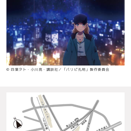
© 四葉夕卜・小川亮・講談社／「パリピ孔明」製作委員会