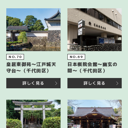
NO.70
NO.69
皇居東御苑～江戸城天
日本棋院会館〜幽玄の
守台～（千代田区）
間〜（千代田区）
詳しく見る
詳しく見る