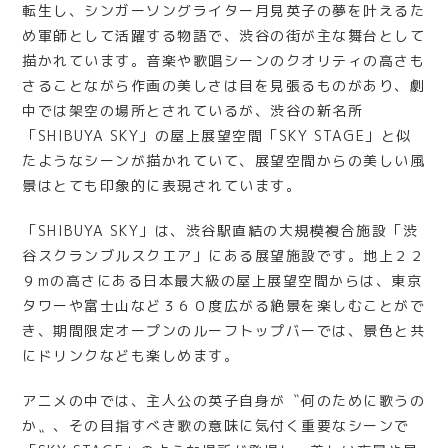
転生し、シンガーソングライター月見英子の夢を叶えるた
め軍師として活躍する物語で、渋谷の街が主な舞台として
描かれています。音楽や歌唱シーンのクオリティの高さも
さることながら作画の美しさは目を見張るものがあり、劇
中では架空の場所とされているが、渋谷の新名所
「SHIBUYA SKY」の屋上展望空間「SKY STAGE」と似
たようなシーンが描かれていて、展望空間からの美しい風
景はとても印象的に表現されています。
「SHIBUYA SKY」は、渋谷駅直結の大規模複合施設「渋
谷スクランブルスクエア」にある展望施設です。地上２２
９mの高さにある日本最大級の屋上展望空間からは、東京
タワーや富士山など３６０度広がる絶景を楽しむことがで
き、期間限定オープンのルーフトップバーでは、景色と共
にドリンクなども楽しめます。
アニメの中では、主人公の英子自身が〝何のために歌うの
か〟、その目指すべき歌の意味に気付く重要なシーンで