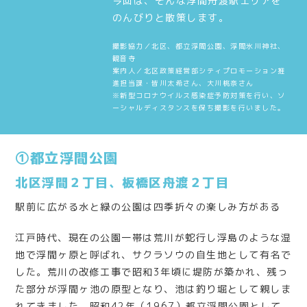
今回は、そんな浮間舟渡駅エリアを
のんびりと散策します。
撮影協力／北区、都立浮間公園、浮間氷川神社、
観音寺
案内人／北区政策経営部シティプロモーション推
進担当課・皆川太希さん、大川桃奈さん
※新型コロナウイルス感染症予防対策を行い、ソ
ーシャルディスタンスを保ち撮影を行いました。
①都立浮間公園
北区浮間２丁目、板橋区舟渡２丁目
駅前に広がる水と緑の公園は四季折々の楽しみ方がある
江戸時代、現在の公園一帯は荒川が蛇行し浮島のような湿
地で浮間ヶ原と呼ばれ、サクラソウの自生地として有名で
した。荒川の改修工事で昭和3年頃に堤防が築かれ、残っ
た部分が浮間ヶ池の原型となり、池は釣り堀として親しま
れてきました。昭和42年（1967）都立浮間公園として