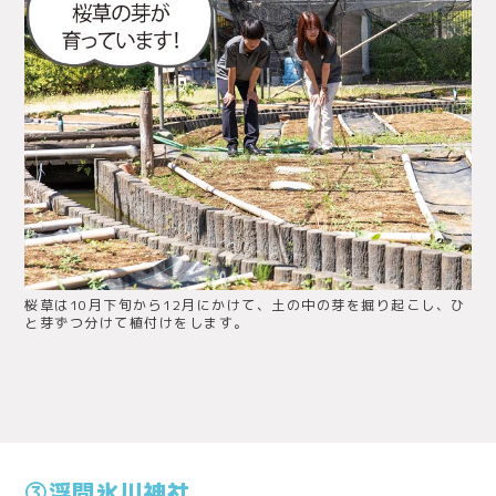
桜草は10月下旬から12月にかけて、土の中の芽を掘り起こし、ひ
と芽ずつ分けて植付けをします。
③浮間氷川神社