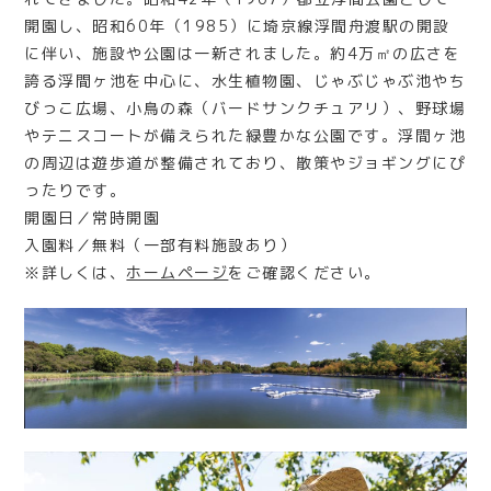
開園し、昭和60年（1985）に埼京線浮間舟渡駅の開設
に伴い、施設や公園は一新されました。約4万㎡の広さを
誇る浮間ヶ池を中心に、水生植物園、じゃぶじゃぶ池やち
びっこ広場、小鳥の森（バードサンクチュアリ）、野球場
やテニスコートが備えられた緑豊かな公園です。浮間ヶ池
の周辺は遊歩道が整備されており、散策やジョギングにぴ
ったりです。
開園日／常時開園
入園料／無料（一部有料施設あり）
※詳しくは、
ホームページ
をご確認ください。