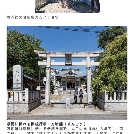
境内社の隣に聳えるイチョウ
浮間に伝わる伝統行事・万垢離（まんごり）
万垢離は浮間に伝わる伝統行事で、当日は氷川神社の境内に「茅
の輪」、「梵天（ぼんてん）」が設置されます。「梵天」は荒川