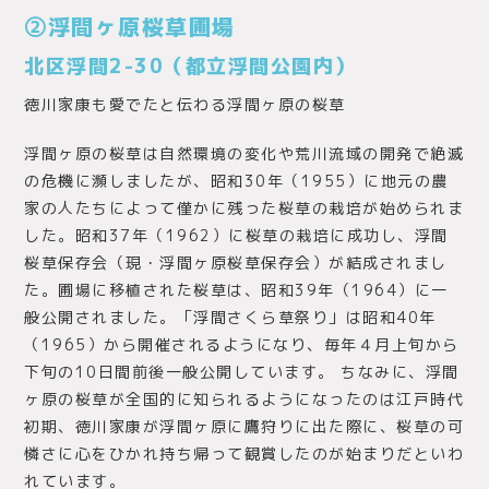
②浮間ヶ原桜草圃場
北区浮間2-30（都立浮間公園内）
徳川家康も愛でたと伝わる浮間ヶ原の桜草
浮間ヶ原の桜草は自然環境の変化や荒川流域の開発で絶滅
の危機に瀕しましたが、昭和30年（1955）に地元の農
家の人たちによって僅かに残った桜草の栽培が始められま
した。昭和37年（1962）に桜草の栽培に成功し、浮間
桜草保存会（現・浮間ヶ原桜草保存会）が結成されまし
た。圃場に移植された桜草は、昭和39年（1964）に一
般公開されました。「浮間さくら草祭り」は昭和40年
（1965）から開催されるようになり、毎年４月上旬から
下旬の10日間前後一般公開しています。 ちなみに、浮間
ヶ原の桜草が全国的に知られるようになったのは江戸時代
初期、徳川家康が浮間ヶ原に鷹狩りに出た際に、桜草の可
憐さに心をひかれ持ち帰って観賞したのが始まりだといわ
れています。