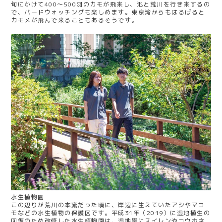
旬にかけて400～500羽のカモが飛来し、池と荒川を行き来するの
で、バードウォッチングも楽しめます。東京湾からもはるばると
カモメが飛んで来ることもあるそうです。
水生植物園
この辺りが荒川の本流だった頃に、岸辺に生えていたアシやマコ
モなどの水生植物の保護区です。平成31年（2019）に湿地植生の
回復のため改修した水生植物園は、湿地帯にスイレンやコウホネ