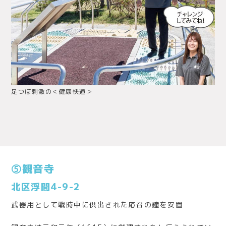
足つぼ刺激の＜健康快道＞
⑤観音寺
北区浮間4-9-2
武器用として戦時中に供出された応召の鐘を安置