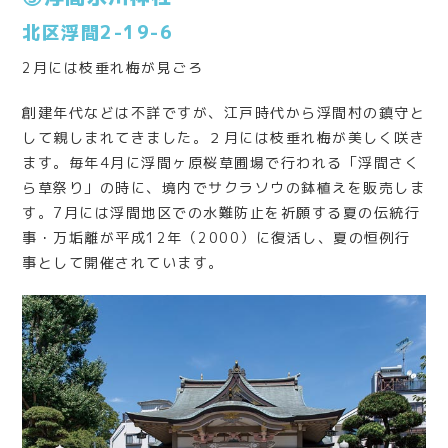
北区浮間2-19-6
2月には枝垂れ梅が見ごろ
創建年代などは不詳ですが、江戸時代から浮間村の鎮守と
して親しまれてきました。２月には枝垂れ梅が美しく咲き
ます。毎年4月に浮間ヶ原桜草圃場で行われる「浮間さく
ら草祭り」の時に、境内でサクラソウの鉢植えを販売しま
す。7月には浮間地区での水難防止を祈願する夏の伝統行
事・万垢離が平成12年（2000）に復活し、夏の恒例行
事として開催されています。