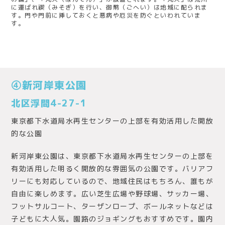
に運ばれ禊（みそぎ）を行い、御幣（ごへい）は地域に配られま
す。門や門前に挿しておくと悪病や厄災を防ぐといわれていま
す。
④新河岸東公園
北区浮間4-27-1
東京都下水道局水再生センターの上部を有効活用した開放
的な公園
新河岸東公園は、東京都下水道局水再生センターの上部を
有効活用した明るく開放的な雰囲気の公園です。バリアフ
リーにも対応しているので、地域住民はもちろん、誰もが
自由に楽しめます。広い芝生広場や野球場、サッカー場、
フットサルコート、ターザンロープ、ボールネットなどは
子どもに大人気。園路のジョギングもおすすめです。園内