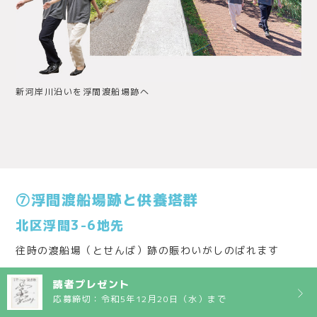
新河岸川沿いを浮間渡船場跡へ
⑦浮間渡船場跡と供養塔群
北区浮間3-6地先
往時の渡船場（とせんば）跡の賑わいがしのばれます
ここにはかつて荒川の渡船場があり、対岸の板橋区とを結
読者プレゼント
んでいました。渡船場は浮間村が運営し、船賃は村の道の
応募締切：令和5年12月20日（水）まで