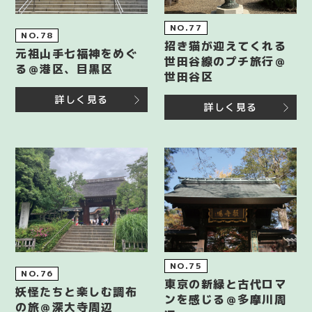
NO.77
NO.78
招き猫が迎えてくれる
元祖山手七福神をめぐ
世田谷線のプチ旅行＠
る＠港区、目黒区
世田谷区
詳しく見る
詳しく見る
NO.75
NO.76
東京の新緑と古代ロマ
妖怪たちと楽しむ調布
ンを感じる＠多摩川周
の旅＠深大寺周辺