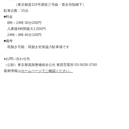
（東京都道319号環状三号線・寛永寺陸橋下）
駐車台数：15台
■料金
8時～24時 30分200円
入庫後4時間最大1,000円
24時～8時 40分100円
■備考
荷捌き可能：荷捌き対策協力駐車場です
●お問い合わせ先
（公財）東京都道路整備保全公社 東部営業所 03-5638-3760
最新情報は
ホームページでご確認ください。