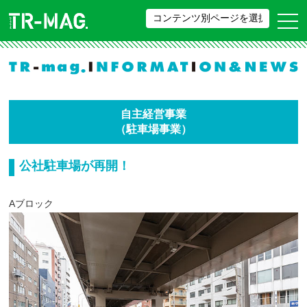
自主経営事業
（駐車場事業）
公社駐車場が再開！
Aブロック