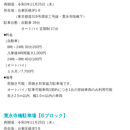
再開場：令和3年11月25日（木）
所在地：台東区根岸1-6
（東京都道319号環状三号線・寛永寺陸橋下）
駐車台数：自動車 39台
オートバイ 定期制 17台
■料金
［自動車］
8時～24時 30分200円
入庫後4時間最大1,000円
24時～8時 40分100円
［オートバイ］
１カ月／7,700円
■備考
荷捌き可能：荷捌き対策協力駐車場です。
オートバイ／駐車可能車両1契約につき1台の登録車両のみ利用可能
長さ2.5ｍ以内、幅1.0ｍ以内の車両
寛永寺橋駐車場【Bブロック】
再開場：令和3年11月25日（木）
所在地：台東区根岸1-6