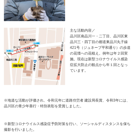
主な活動内容／
品川区南品川一・二丁目、品川区東
品川三・四丁目の都道東品川丸子線
421号（ジュネーブ平和通り）の歩道
の花壇への花植え。例年は年２回実
施。現在は新型コロナウイルス感染
症拡大防止の観点から年１回となっ
ています。
※地道な活動が評価され、令和元年に道路功労者 建設局長賞、令和3年には、
品川区の青少年善行・特別表彰を受賞しました。
※新型コロナウイルス感染症予防対策を行い、ソーシャルディスタンスを保ち
撮影を行いました。