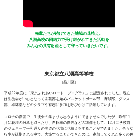
先輩たちが続けてきた地域の花植え。
八潮高校の団結力で受け継がれてきた活動を
みんなの共有財産として守っていきたいです。
東京都立八潮高等学校
（品川区）
平成22年度に「東京ふれあいロード・プログラム」に認定されました。現在
は生徒会が中心となって園芸部を始めバスケットボール部、野球部、ダンス
部、卓球部などのクラブや有志に参加を呼びかけて活動しています。
コロナの影響で、生徒会の集まりも思うようにできませんでしたが、昨年11
月に花壇の雑草を取ったり、自転車の撤去などの準備をして、12月に学校前
のジュネーブ平和通りの歩道の花壇に花植えをすることができました。色々な
行事が延期される中で、実施することができたのは、参加してくれた多くの仲