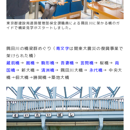
東京都建設局道路管理部保全課職員による隅田川に架かる橋のガ
イドで橋梁見学がスタートしました。
隅田川の橋梁群めぐり（
青文字
は関東大震災の復興事業で
架けられた橋）
蔵前橋
→
厩橋
→
駒形橋
→
吾妻橋
→
言問橋
→ 桜橋→
両
国橋
→ 新大橋→
清洲橋
→ 隅田川大橋→
永代橋
→ 中央大
橋→佃大橋→勝鬨橋→築地大橋