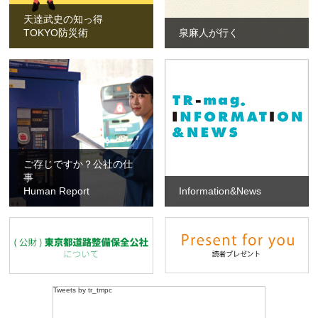
天達武史の知っ得
TOKYO防災術
泉麻人が行く
ご存じですか？公社の仕
事
Human Report
Information&News
Tweets by tr_tmpc